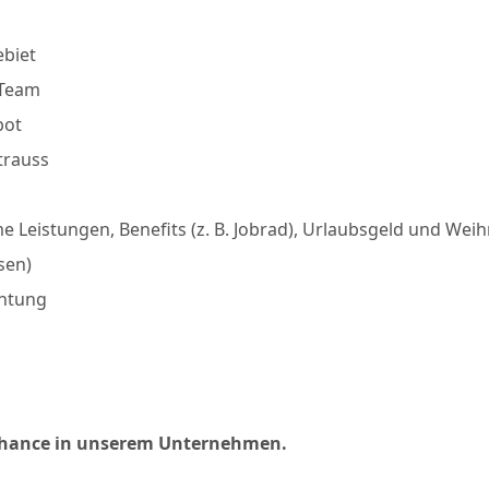
ebiet
 Team
bot
trauss
 Leistungen, Benefits (z. B. Jobrad), Urlaubsgeld und Wei
sen)
chtung
 Chance in unserem Unternehmen.